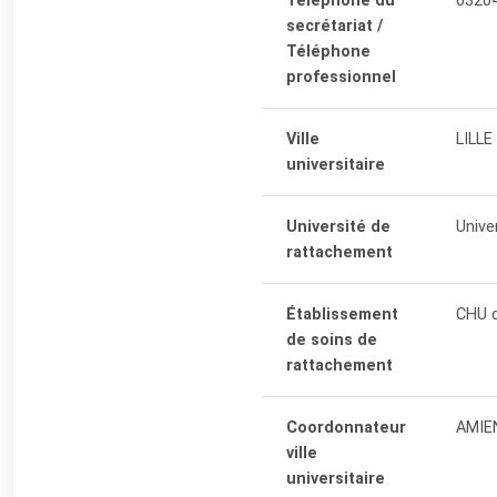
Téléphone du
0320
secrétariat /
Téléphone
professionnel
Ville
LILLE
universitaire
Université de
Univer
rattachement
Établissement
CHU d
de soins de
rattachement
Coordonnateur
AMIE
ville
universitaire